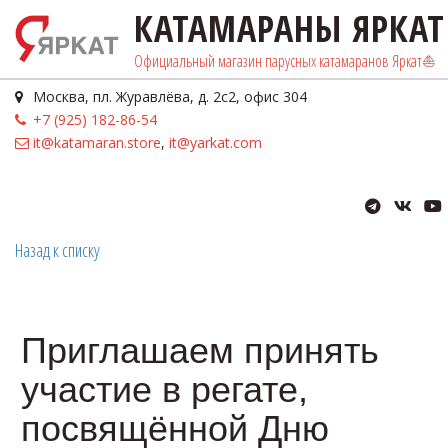
КАТАМАРА­­­­­­­­НЫ ЯРКАТ
Официальный магазин парусных катамаранов Яркат⛵️
Москва
,
пл. Журавлёва, д. 2с2
,
офис 304
+7 (925) 182-86-54
it@katamaran.store
,
it@yarkat.com
Назад к списку
Приглашаем принять
участие в регате,
посвящённой Дню