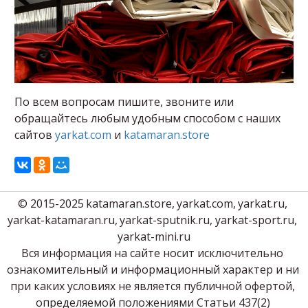
По всем вопросам пишите, звоните или
обращайтесь любым удобным способом с наших
сайтов
yarkat.com
и
katamaran.store
© 2015-2025 
katamaran.store
, 
yarkat.com
, 
yarkat.ru
, 
yarkat-katamaran.ru
, 
yarkat-sputnik.ru
, yarkat-sport.ru, 
yarkat-mini.ru
Вся информация на сайте носит исключительно 
ознакомительный и информационный характер и ни 
при каких условиях не является публичной офертой, 
определяемой положениями Статьи 437(2) 