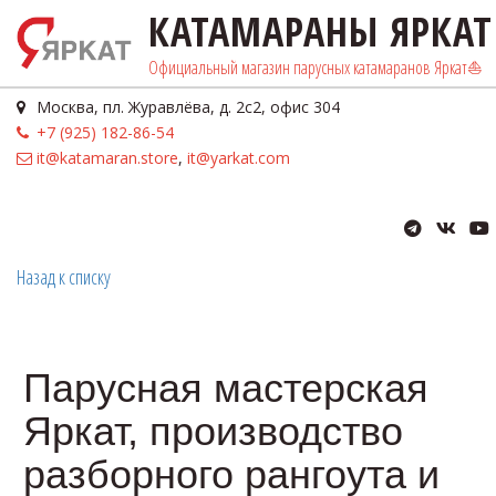
КАТАМАРА­­­­­­­­НЫ ЯРКАТ
Официальный магазин парусных катамаранов Яркат⛵️
Москва
,
пл. Журавлёва, д. 2с2
,
офис 304
+7 (925) 182-86-54
it@katamaran.store
,
it@yarkat.com
Назад к списку
Парусная мастерская
Яркат, производство
разборного рангоута и